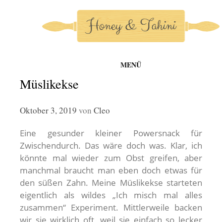
MENÜ
honey-and-tahini
Zum
Müslikekse
Inhalt
springen
Oktober 3, 2019
von
Cleo
Eine gesunder kleiner Powersnack für
Zwischendurch. Das wäre doch was. Klar, ich
könnte mal wieder zum Obst greifen, aber
manchmal braucht man eben doch etwas für
den süßen Zahn. Meine Müslikekse starteten
eigentlich als wildes „Ich misch mal alles
zusammen“ Experiment. Mittlerweile backen
wir sie wirklich oft, weil sie einfach so lecker