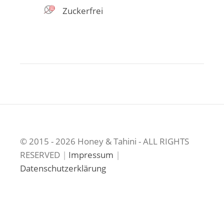
Zuckerfrei
© 2015 - 2026 Honey & Tahini - ALL RIGHTS
RESERVED
|
Impressum
|
Datenschutzerklärung
Brot
Gebäck
Kuchen
Desserts
Zuckerfrei
&
&
&