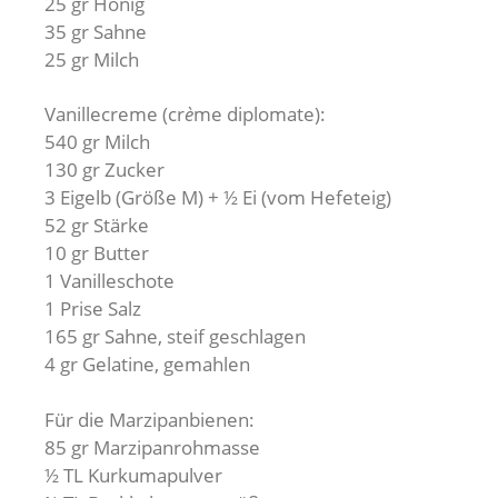
25 gr Honig
35 gr Sahne
25 gr Milch
Vanillecreme (cr
è
me diplomate):
540 gr Milch
130 gr Zucker
3 Eigelb (Größe M) + ½ Ei (vom Hefeteig)
52 gr Stärke
10 gr Butter
1 Vanilleschote
1 Prise Salz
165 gr Sahne, steif geschlagen
4 gr Gelatine, gemahlen
Für die Marzipanbienen:
85 gr Marzipanrohmasse
½ TL Kurkumapulver