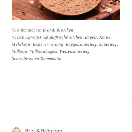
Veröffentlicht in
Brot & Brötchen
Verschlagwortet mit
Auffrischbrötchen
,
Bagels
,
Kerne
,
Mehrkorn
,
Resteverwertung
,
Roggensauerteig
,
Sauerteig
,
Vollkorn
,
Vollkornbagels
,
Weizensauerteig
Schreibe einen Kommentar
Brot & Brötchen