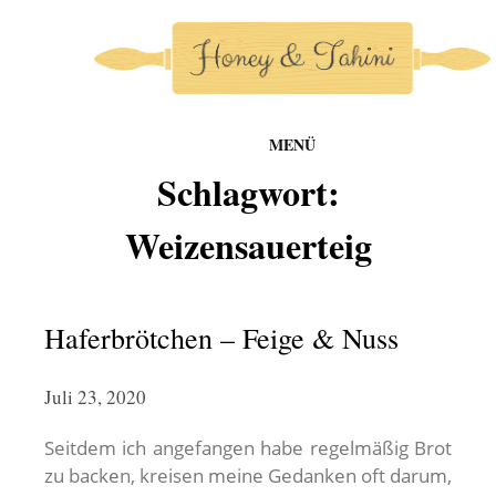
MENÜ
honey-and-tahini
Schlagwort:
Zum
Inhalt
Weizensauerteig
springen
Haferbrötchen – Feige & Nuss
Juli 23, 2020
Seitdem ich angefangen habe regelmäßig Brot
zu backen, kreisen meine Gedanken oft darum,