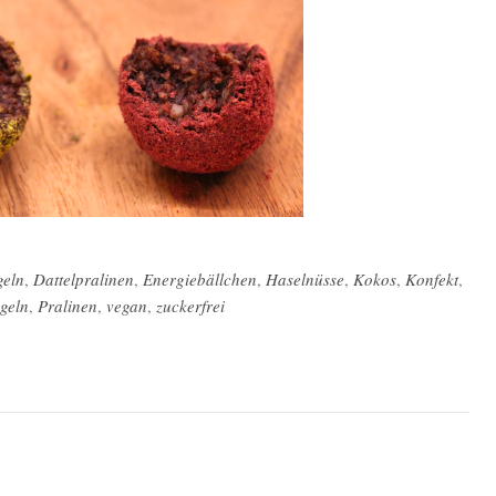
geln
,
Dattelpralinen
,
Energiebällchen
,
Haselnüsse
,
Kokos
,
Konfekt
,
geln
,
Pralinen
,
vegan
,
zuckerfrei