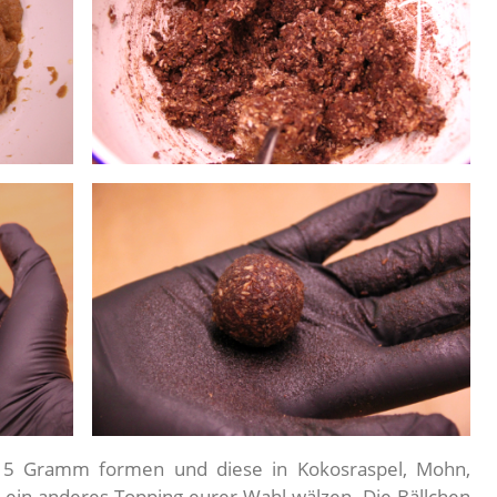
 15 Gramm formen und diese in Kokosraspel, Mohn,
r ein anderes Topping eurer Wahl wälzen. Die Bällchen