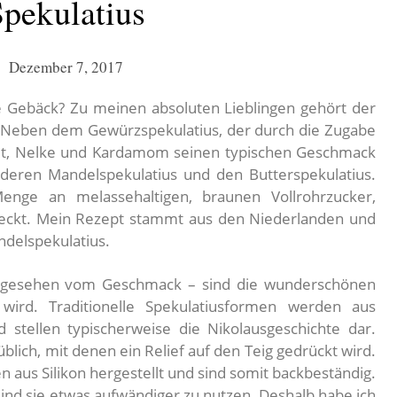
Spekulatius
Dezember 7, 2017
 Gebäck? Zu meinen absoluten Lieblingen gehört der
en. Neben dem Gewürzspekulatius, der durch die Zugabe
imt, Nelke und Kardamom seinen typischen Geschmack
lderen Mandelspekulatius und den Butterspekulatius.
enge an melassehaltigen, braunen Vollrohrzucker,
meckt. Mein Rezept stammt aus den Niederlanden und
ndelspekulatius.
abgesehen vom Geschmack – sind die wunderschönen
ird. Traditionelle Spekulatiusformen werden aus
 stellen typischerweise die Nikolausgeschichte dar.
lich, mit denen ein Relief auf den Teig gedrückt wird.
aus Silikon hergestellt und sind somit backbeständig.
ind sie etwas aufwändiger zu nutzen. Deshalb habe ich