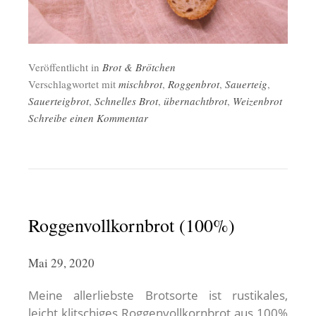
Veröffentlicht in
Brot & Brötchen
Verschlagwortet mit
mischbrot
,
Roggenbrot
,
Sauerteig
,
Sauerteigbrot
,
Schnelles Brot
,
übernachtbrot
,
Weizenbrot
Schreibe einen Kommentar
Roggenvollkornbrot (100%)
Mai 29, 2020
Meine allerliebste Brotsorte ist rustikales,
leicht klitschiges Roggenvollkornbrot aus 100%