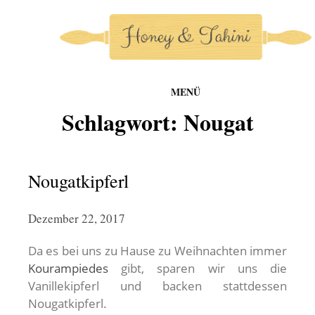
MENÜ
honey-and-tahini
Schlagwort:
Nougat
Zum
Inhalt
springen
Nougatkipferl
Dezember 22, 2017
Da es bei uns zu Hause zu Weihnachten immer
Kourampiedes
gibt, sparen wir uns die
Vanillekipferl und backen stattdessen
Nougatkipferl.