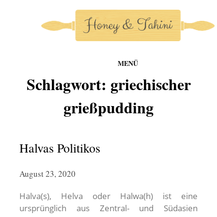
MENÜ
honey-and-tahini
Schlagwort:
griechischer
Zum
Inhalt
grießpudding
springen
Halvas Politikos
August 23, 2020
Halva(s), Helva oder Halwa(h) ist eine
ursprünglich aus Zentral- und Südasien