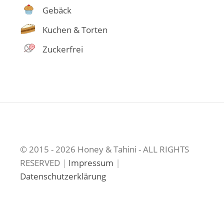
Gebäck
Kuchen & Torten
Zuckerfrei
© 2015 - 2026 Honey & Tahini - ALL RIGHTS
RESERVED
|
Impressum
|
Datenschutzerklärung
Brot
Gebäck
Kuchen
Desserts
Zuckerfrei