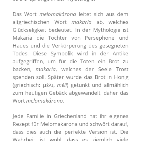
Das Wort
melomakárona
leitet sich aus dem
altgriechischen Wort
makaría
ab, welches
Glückseligkeit bedeutet. In der Mythologie ist
Makaria die Tochter von Persephone und
Hades und die Verkörperung des gesegneten
Todes. Diese Symbolik wird in der Antike
aufgegriffen, um für die Toten ein Brot zu
backen,
makaría
, welches der Seele Trost
spenden soll. Später wurde das Brot in Honig
(griechisch: μέλι,
méli
) getunkt und allmählich
zum heutigen Gebäck abgewandelt, daher das
Wort
melomakárono
.
Jede Familie in Griechenland hat ihr eigenes
Rezept für Melomakarona und schwört darauf,
dass dies auch die perfekte Version ist. Die
Wahrheit ist wohl, dass es ziemlich viele