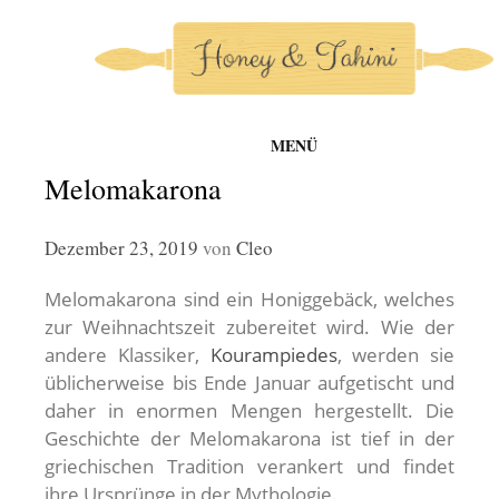
MENÜ
honey-and-tahini
Zum
Melomakarona
Inhalt
springen
Dezember 23, 2019
von
Cleo
Melomakarona sind ein Honiggebäck, welches
zur Weihnachtszeit zubereitet wird. Wie der
andere Klassiker,
Kourampiedes
, werden sie
üblicherweise bis Ende Januar aufgetischt und
daher in enormen Mengen hergestellt. Die
Geschichte der Melomakarona ist tief in der
griechischen Tradition verankert und findet
ihre Ursprünge in der Mythologie.