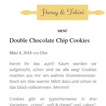
MENÜ
honey-and-tahini
Zum
Double Chocolate Chip Cookies
Inhalt
springen
März 8, 2018
von
Cleo
Kennt ihr das auch? Kaum werden sie
aufgetischt, schon sind sie alle weg! Cookies
machen aus mir ein wahres Krümelmonster.
Noch ein Glas warme Milch dazu und schon ist
das Glück vollkommen. Mmmm!
Cookies gibt es typischerweise in drei
Varianten: „crispy“, „soft & chewy“ und „cakey“.