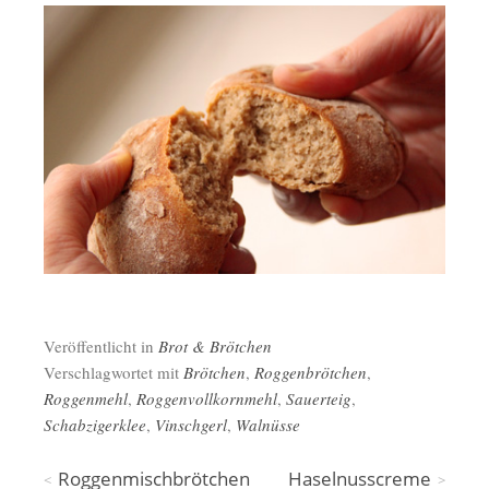
Veröffentlicht in
Brot & Brötchen
Verschlagwortet mit
Brötchen
,
Roggenbrötchen
,
Roggenmehl
,
Roggenvollkornmehl
,
Sauerteig
,
Schabzigerklee
,
Vinschgerl
,
Walnüsse
Beitragsnavigation
Roggenmischbrötchen
Haselnusscreme