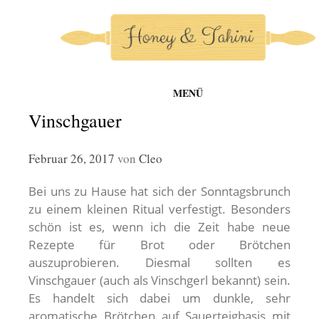
MENÜ
honey-and-tahini
Zum
Vinschgauer
Inhalt
springen
Februar 26, 2017
von
Cleo
Bei uns zu Hause hat sich der Sonntagsbrunch
zu einem kleinen Ritual verfestigt. Besonders
schön ist es, wenn ich die Zeit habe neue
Rezepte für Brot oder Brötchen
auszuprobieren. Diesmal sollten es
Vinschgauer (auch als Vinschgerl bekannt) sein.
Es handelt sich dabei um dunkle, sehr
aromatische Brötchen auf Sauerteigbasis mit