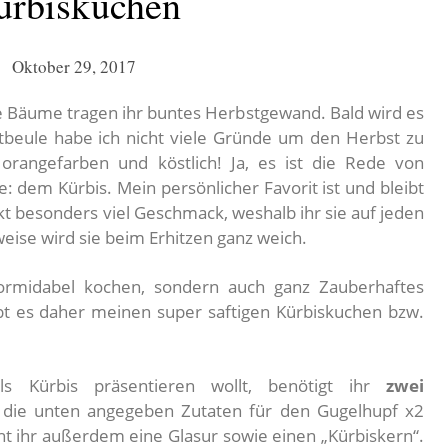
ürbiskuchen
Oktober 29, 2017
ie Bäume tragen ihr buntes Herbstgewand. Bald wird es
ostbeule habe ich nicht viele Gründe um den Herbst zu
 orangefarben und köstlich! Ja, es ist die Rede von
 dem Kürbis. Mein persönlicher Favorit ist und bleibt
kt besonders viel Geschmack, weshalb ihr sie auf jeden
rweise wird sie beim Erhitzen ganz weich.
ormidabel kochen, sondern auch ganz Zauberhaftes
bt es daher meinen super saftigen Kürbiskuchen bzw.
s Kürbis präsentieren wollt, benötigt ihr
zwei
h die unten angegeben Zutaten für den Gugelhupf x2
ht ihr außerdem eine Glasur sowie einen „Kürbiskern“.