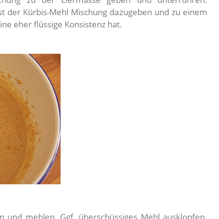
st der Kürbis-Mehl Mischung dazugeben und zu einem
ne eher flüssige Konsistenz hat.
en und mehlen. Ggf. überschüssiges Mehl ausklopfen.