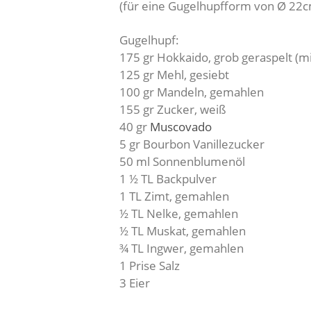
(für eine Gugelhupfform von Ø 22
Gugelhupf:
175 gr Hokkaido, grob geraspelt (mi
125 gr Mehl, gesiebt
100 gr Mandeln, gemahlen
155 gr Zucker, weiß
40 gr
Muscovado
5 gr Bourbon Vanillezucker
50 ml Sonnenblumenöl
1 ½ TL Backpulver
1 TL Zimt, gemahlen
½ TL Nelke, gemahlen
½ TL Muskat, gemahlen
¾ TL Ingwer, gemahlen
1 Prise Salz
3 Eier