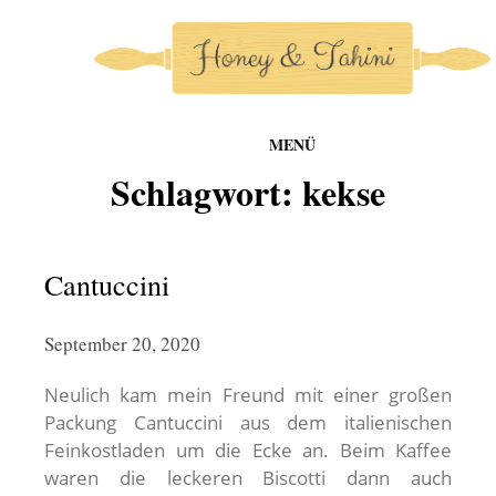
MENÜ
honey-and-tahini
Schlagwort:
kekse
Zum
Inhalt
springen
Cantuccini
September 20, 2020
Neulich kam mein Freund mit einer großen
Packung Cantuccini aus dem italienischen
Feinkostladen um die Ecke an. Beim Kaffee
waren die leckeren Biscotti dann auch