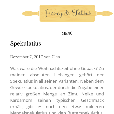
MENÜ
honey-and-tahini
Zum
Spekulatius
Inhalt
springen
Dezember 7, 2017
von
Cleo
Was wäre die Weihnachtszeit ohne Gebäck? Zu
meinen absoluten Lieblingen gehört der
Spekulatius in all seinen Varianten. Neben dem
Gewürzspekulatius, der durch die Zugabe einer
relativ großen Menge an Zimt, Nelke und
Kardamom seinen typischen Geschmack
erhält, gibt es noch den etwas milderen
Mandelspekulatius und den Butterspekulatius.