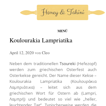
MENÜ
honey-and-tahini
Zum
Koulourakia Lampriatika
Inhalt
springen
April 12, 2020
von
Cleo
Neben dem traditionellen
Tsoureki
(Hefezopf)
werden zum griechischen Osterfest auch
Osterkekse gereicht. Der Name dieser Kekse –
Koulourakia Lampriatika (Κουλουράκια
Λαμπριάτικα) – leitet sich aus dem
griechischen Wort für Ostern ab (Lampri,
Λαμπρή) und bedeutet so viel wie „heller,
leuchtender Tag“. Typischerweise werden die