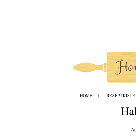
honey-and-ta
Zum
Inhalt
springen
MENÜ
HOME
REZEPTKISTE
Hal
Au