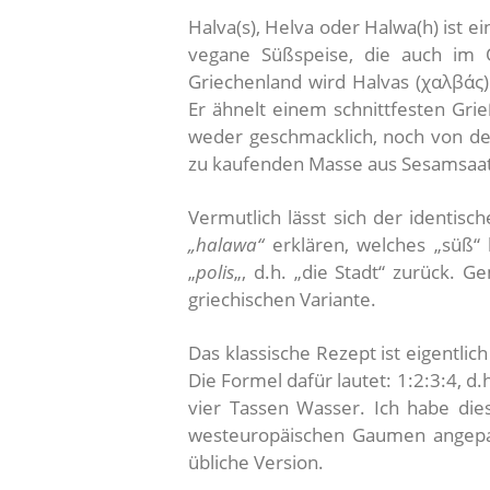
Halva(s), Helva oder Halwa(h) ist 
vegane Süßspeise, die auch im O
Griechenland wird Halvas (χαλβάς) 
Er ähnelt einem schnittfesten Gri
weder geschmacklich, noch von der
zu kaufenden Masse aus Sesamsaat 
Vermutlich lässt sich der identis
„halawa“
erklären, welches „süß“ 
„
polis
„, d.h. „die Stadt“ zurück. G
griechischen Variante.
Das klassische Rezept ist eigentlic
Die Formel dafür lautet: 1:2:3:4, d.
vier Tassen Wasser. Ich habe d
westeuropäischen Gaumen angepass
übliche Version.