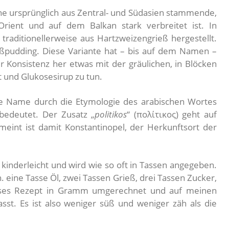
eine ursprünglich aus Zentral- und Südasien stammende,
rient und auf dem Balkan stark verbreitet ist. In
traditionellerweise aus Hartzweizengrieß hergestellt.
eßpudding. Diese Variante hat – bis auf dem Namen –
 Konsistenz her etwas mit der gräulichen, in Blöcken
und Glukosesirup zu tun.
che Name durch die Etymologie des arabischen Wortes
bedeutet. Der Zusatz „
politikos
“ (πολίτικος) geht auf
emeint ist damit Konstantinopel, der Herkunftsort der
h kinderleicht und wird wie so oft in Tassen angegeben.
h. eine Tasse Öl, zwei Tassen Grieß, drei Tassen Zucker,
ieses Rezept in Gramm umgerechnet und auf meinen
t. Es ist also weniger süß und weniger zäh als die