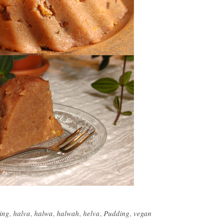
ing
,
halva
,
halwa
,
halwah
,
helva
,
Pudding
,
vegan