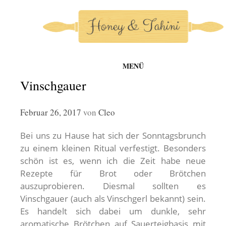
MENÜ
honey-and-tahini
Zum
Vinschgauer
Inhalt
springen
Februar 26, 2017
von
Cleo
Bei uns zu Hause hat sich der Sonntagsbrunch
zu einem kleinen Ritual verfestigt. Besonders
schön ist es, wenn ich die Zeit habe neue
Rezepte für Brot oder Brötchen
auszuprobieren. Diesmal sollten es
Vinschgauer (auch als Vinschgerl bekannt) sein.
Es handelt sich dabei um dunkle, sehr
aromatische Brötchen auf Sauerteigbasis mit