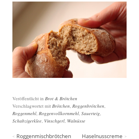
Veröffentlicht in
Brot & Brötchen
Verschlagwortet mit
Brötchen
,
Roggenbrötchen
,
Roggenmehl
,
Roggenvollkornmehl
,
Sauerteig
,
Schabzigerklee
,
Vinschgerl
,
Walnüsse
Beitragsnavigation
Roggenmischbrötchen
Haselnusscreme